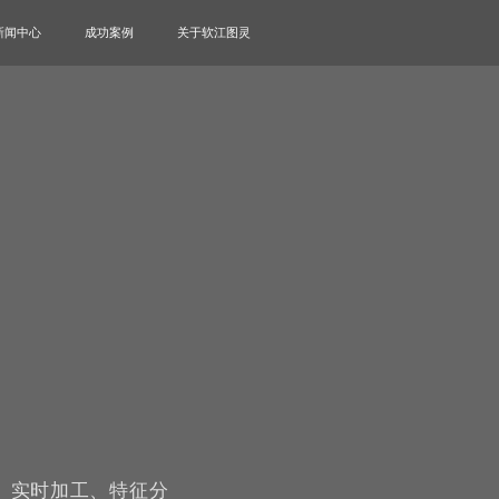
新闻中心
成功案例
关于软江图灵
、实时加工、特征分