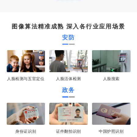
3D视觉分类
可适配不同型号零件，进行物体分类
图像算法精准成熟 深入各行业应用场景
安防
人脸检测与五官定位
人脸活体检测
人脸搜索
3D测量
政务
景深测量、深度测量、高度测量、平整度测量
身份证识别
证件翻拍识别
中国护照识别