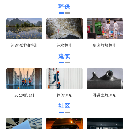
环保
河道漂浮物检测
污水检测
街道垃圾检测
建筑
安全帽识别
摔倒识别
裸露土堆识别
社区