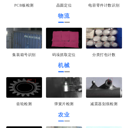
PCB板检测
晶圆定位
电容零件计数识别
物流
集装箱号识别
码垛抓取定位
分类打包计数
机械
齿轮检测
弹簧片检测
减震器划痕检测
农业