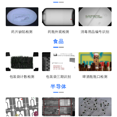
药片缺陷检测
药瓶外观检测
消毒用品编号识别
食品
包装袋计数检测
包装袋三期识别
啤酒瓶瓶口检测
半导体