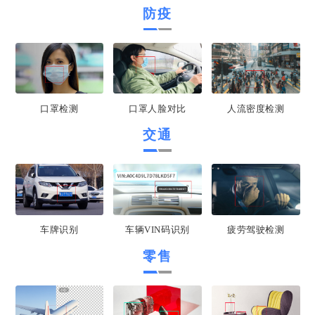
防疫
3D视觉引导
焊接路径引导、喷涂轨迹引导、零件涂胶引导
口罩检测
口罩人脸对比
人流密度检测
交通
车牌识别
车辆VIN码识别
疲劳驾驶检测
零售
3D视觉检测
凹凸检测、轮廓提取、缺陷检测